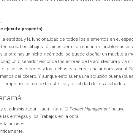
.
e ejecuta proyecto).
la estética y la funcionalidad de todos los elementos en el espa
 técnicos. Los dibujos técnicos permiten encontrar problemas en e
 y la otra hay un nicho incómodo, se puede diseñar un mueble a me
losa:) Un diseñador esconde los errores de la arquitectura y vía d
n el piso, las paredes y los techos para crear una armonía visual. S
manos del obrero. Y aunque esto suena una solución buena (pues
l tiempo asi se rompe la estética y la calidad de los acabados.
Panamá
y el administrador – administra. El
Project Management
incluye:
las entregas y los Trabajos en la obra.
nstalaciones.
ómicamente.