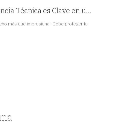
ncia Técnica es Clave en un
 de Interiores de Alta Gama?
ho más que impresionar. Debe proteger tu
una