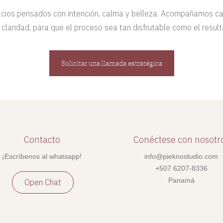
ios pensados con intención, calma y belleza. Acompañamos c
y claridad, para que el proceso sea tan disfrutable como el result
Solicitar una llamada estratégica
Contacto
Conéctese con nosotr
¡Escríbenos al whatsapp!
info@pieknostudio.com
+507 6207-8336
Panamá
Open Chat