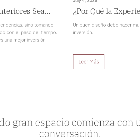
July 4, 2026
nteriores Sea
¿Por Qué la Experie
Proyecto de Diseño
 tendencias, sino tomando
Un buen diseño debe hacer muc
do con el paso del tiempo.
inversión.
s una mejor inversión.
Leer Más
do gran espacio comienza con 
conversación.