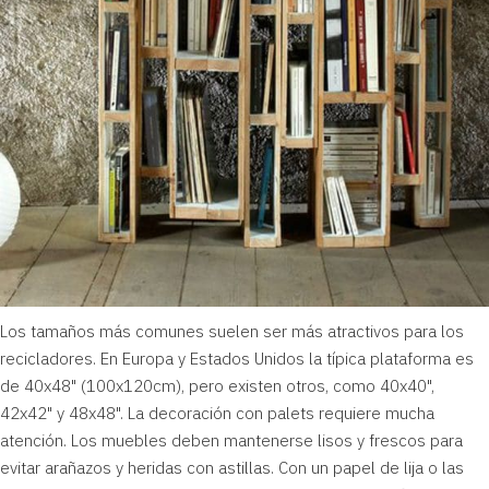
Los tamaños más comunes suelen ser más atractivos para los
recicladores. En Europa y Estados Unidos la típica plataforma es
de 40x48" (100x120cm), pero existen otros, como 40x40",
42x42" y 48x48". La decoración con palets requiere mucha
atención. Los muebles deben mantenerse lisos y frescos para
evitar arañazos y heridas con astillas. Con un papel de lija o las