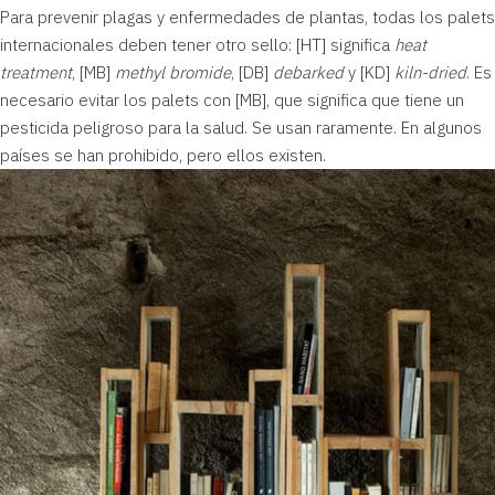
Para prevenir plagas y enfermedades de plantas, todas los palets
internacionales deben tener otro sello: [HT] significa
heat
treatment
, [MB]
methyl bromide
, [DB]
debarked
y [KD]
kiln-dried
. Es
necesario evitar los palets con [MB], que significa que tiene un
pesticida peligroso para la salud. Se usan raramente. En algunos
países se han prohibido, pero ellos existen.