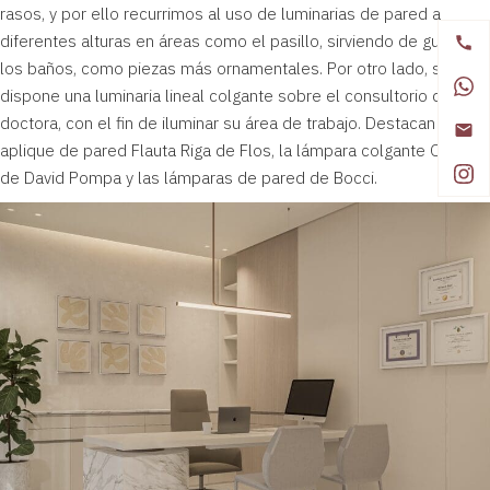
rasos, y por ello recurrimos al uso de luminarias de pared a
diferentes alturas en áreas como el pasillo, sirviendo de guía, y
los baños, como piezas más ornamentales. Por otro lado, se
dispone una luminaria lineal colgante sobre el consultorio de la
doctora, con el fin de iluminar su área de trabajo. Destacan el
aplique de pared
Flauta Riga de Flos
, la lámpara colgante
Origo
de David Pompa
y las
lámparas de pared de Bocci
.