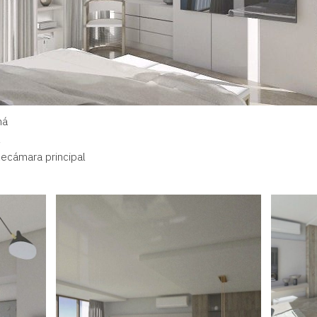
má
l
Recámara principal