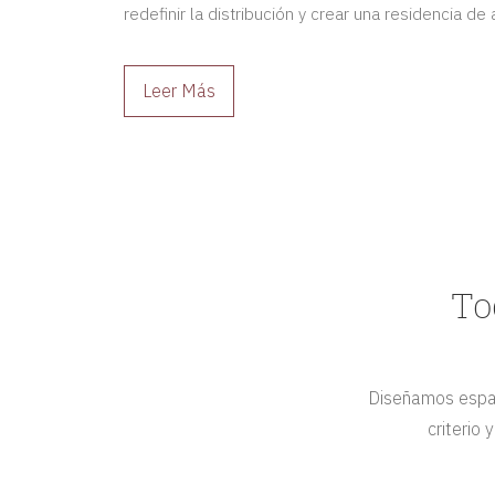
redefinir la distribución y crear una residencia d
adaptada a sus propietarios.
Leer Más
To
Diseñamos espac
criterio 