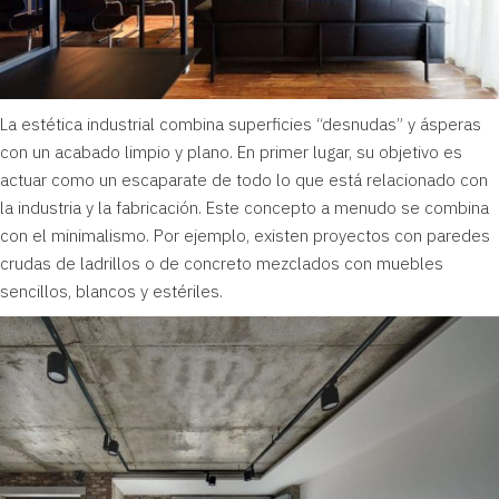
La estética industrial combina superficies “desnudas” y ásperas
con un acabado limpio y plano. En primer lugar, su objetivo es
actuar como un escaparate de todo lo que está relacionado con
la industria y la fabricación. Este concepto a menudo se combina
con el minimalismo. Por ejemplo, existen proyectos con paredes
crudas de ladrillos o de concreto mezclados con muebles
sencillos, blancos y estériles.