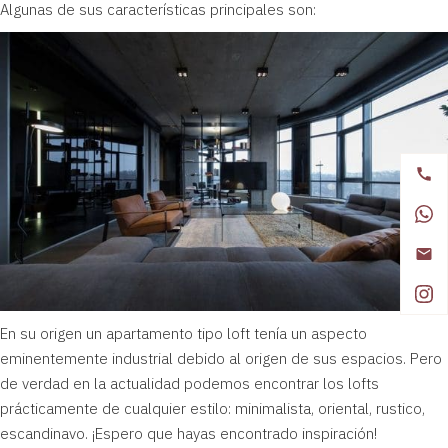
Algunas de sus características principales son:
En su origen un apartamento tipo loft tenía un aspecto
eminentemente industrial debido al origen de sus espacios. Pero
de verdad en la actualidad podemos encontrar los lofts
prácticamente de cualquier estilo:
minimalista
, oriental, rustico,
escandinavo. ¡Espero que hayas encontrado inspiración!