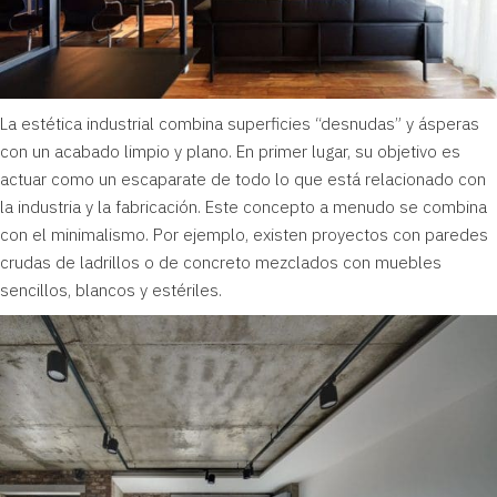
La estética industrial combina superficies “desnudas” y ásperas
con un acabado limpio y plano. En primer lugar, su objetivo es
actuar como un escaparate de todo lo que está relacionado con
la industria y la fabricación. Este concepto a menudo se combina
con el minimalismo. Por ejemplo, existen proyectos con paredes
crudas de ladrillos o de concreto mezclados con muebles
sencillos, blancos y estériles.