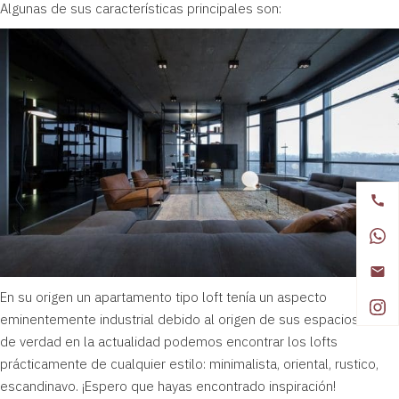
Algunas de sus características principales son:
En su origen un apartamento tipo loft tenía un aspecto
eminentemente industrial debido al origen de sus espacios. Pero
de verdad en la actualidad podemos encontrar los lofts
prácticamente de cualquier estilo:
minimalista
, oriental, rustico,
escandinavo. ¡Espero que hayas encontrado inspiración!