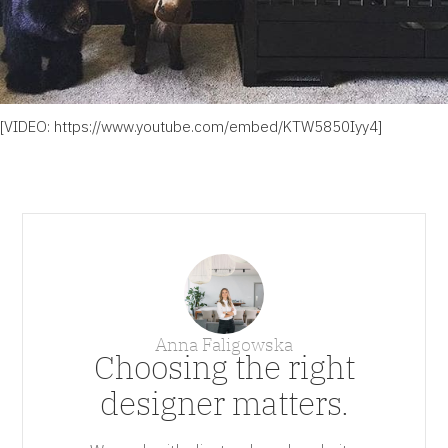
[VIDEO:
https://www.youtube.com/embed/KTW5850Iyy4
]
Anna Faligowska
Choosing the right
designer matters.