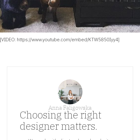
[VIDEO:
https://www.youtube.com/embed/KTW5850Iyy4
]
Anna Faligowska
Choosing the right
designer matters.