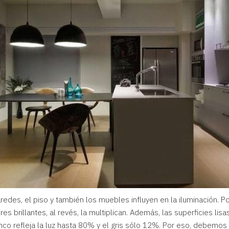
edes, el piso y también los muebles influyen en la iluminación. Po
es brillantes, al revés, la multiplican. Además, las superficies lisa
nco refleja la luz hasta 80% y el gris sólo 12%. Por eso, debemos 