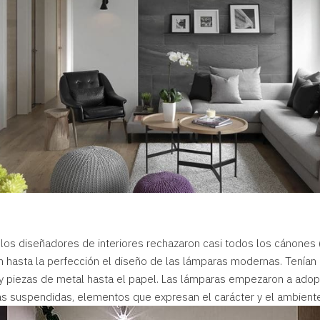
 los diseñadores de interiores rechazaron casi todos los cánones (
on hasta la perfección el diseño de las lámparas modernas. Tenían 
l y piezas de metal hasta el papel. Las lámparas empezaron a ado
as suspendidas, elementos que expresan el carácter y el ambiente 