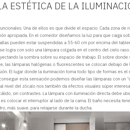
LA ESTÉTICA DE LA ILUMINACI
funcionales. Una de ellos es que divide el espacio. Cada zona de n
ción apropiada. En el comedor diseñamos la luz para que caiga sob
ntallas pueden estar suspendidas a 55-60 cm por encima del tablero
 se logra con solo una lámpara colgada en el centro del cielo raso.
oyectando la sombra sobre su espacio de trabajo. El sobre donde 
nte, las lámparas halógenas o fluorescentes se colocan debajo de l
sión. El lugar donde la iluminación toma todo tipo de formas es el
a conseguir esta sensación podemos diseñar las lámparas con un “d
 nivel del zócalo nos también da efectos visuales súper interesan
lido, sin contrastes. La lámpara con iluminación directa debe ubic
 es colocar el interruptor al lado de la cama. El baño necesita ten
tro, más suave, para relajarse durante la ducha.