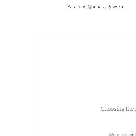
Para mas
@annafaligowska
Choosing the 
We work with 