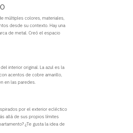
to
e múltiples colores, materiales,
entos desde su contexto. Hay una
arca de metal. Creó el espacio
 interior original. La azul es la
o con acentos de cobre amarillo,
n en las paredes.
nspirados por el exterior ecléctico
s allá de sus propios límites
apartamento? ¿Te gusta la idea de