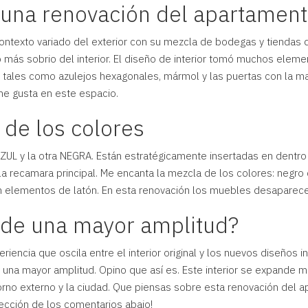
na renovación del apartamen
contexto variado del exterior con su mezcla de bodegas y tiendas d
 más sobrio del interior. El diseño de interior tomó muchos elem
s tales como azulejos hexagonales, mármol y las puertas con la m
me gusta en este espacio.
de los colores
UL y la otra NEGRA. Están estratégicamente insertadas en dentro del
n la recamara principal. Me encanta la mezcla de los colores: negr
on elementos de latón. En esta renovación los muebles desaparece
n de una mayor amplitud?
iencia que oscila entre el interior original y los nuevos diseños i
 una mayor amplitud. Opino que así es. Este interior se expande má
torno externo y la ciudad. Que piensas sobre esta renovación del 
ección de los comentarios abajo!