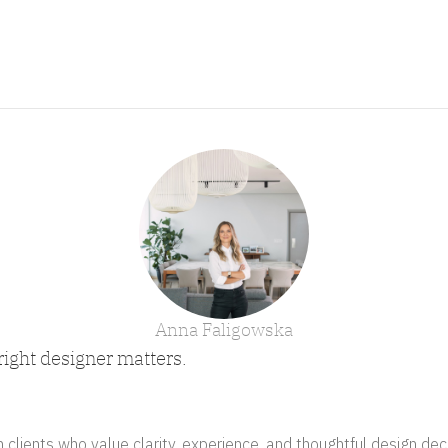
Anna Faligowska
right designer matters.
clients who value clarity, experience, and thoughtful design deci