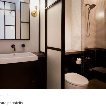
rchitects
estro
portafolio
.