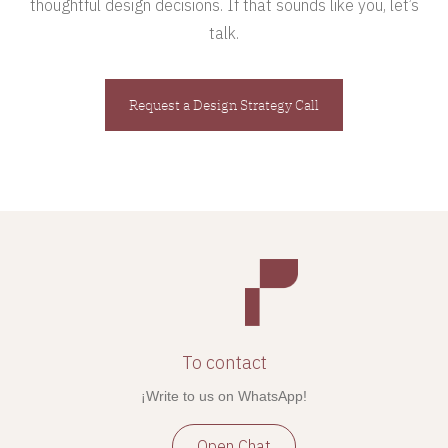
thoughtful design decisions. If that sounds like you, let’s
talk.
Request a Design Strategy Call
To contact
¡Write to us on WhatsApp!
Open Chat